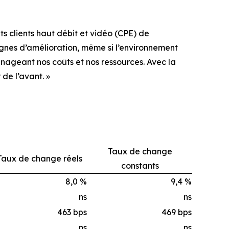
ts clients haut débit et vidéo (CPE) de
gnes d’amélioration, même si l’environnement
nageant nos coûts et nos ressources. Avec la
de l’avant. »
Taux de change
Taux de change réels
constants
8,0 %
9,4 %
ns
ns
463 bps
469 bps
ns
ns