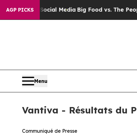
n Social Media
Big Food vs. The People. Big Food
AGP PICKS
Menu
Vantiva - Résultats du 
Communiqué de Presse