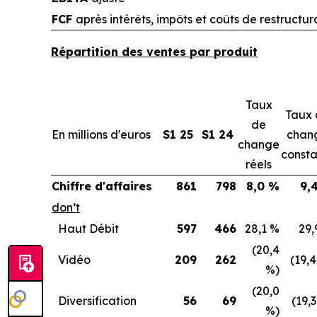
FCF
après intérêts, impôts et coûts de restructur
Répartition des ventes par produit
Taux
Taux 
de
En millions d'euros
S1 25
S1 24
chan
change
consta
réels
Chiffre d'affaires
861
798
8,0 %
9,
don’t
Haut Débit
597
466
28,1 %
29,
(20,4
Vidéo
209
262
(19,
%)
(20,0
Diversification
56
69
(19,
%)