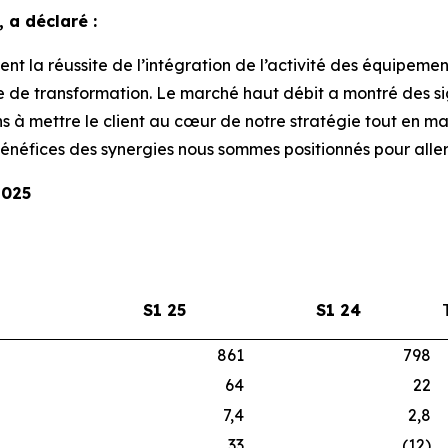
 a déclaré :
nt la réussite de l’intégration de l’activité des équipemen
 de transformation. Le marché haut débit a montré des si
s à mettre le client au cœur de notre stratégie tout en ma
bénéfices des synergies nous sommes positionnés pour aller 
2025
S1 25
S1 24
861
798
64
22
7,4
2,8
33
(12)