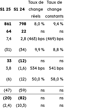
Taux de
Taux de
S1 25
S1 24
change
change
réels
constants
861
798
8,0 %
9,4 %
64
22
ns
ns
7,4
2,8
(463) bps
(469) bps
(31)
(34)
9,9 %
8,8 %
33
(12)
ns
ns
3,8
(1,6)
534 bps
541 bps
(6)
(12)
50,0 %
58,0 %
(47)
(59)
ns
ns
(20)
(82)
ns
ns
(2,4)
(10,3)
ns
ns