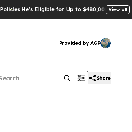
 Eligible for Up to $480,000 After Being Wrongly
View all
Provided by AGP
Share