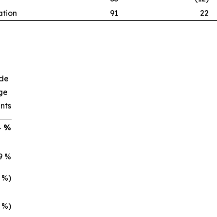
ation
91
22
de
ge
nts
4 %
9 %
4 %)
3 %)